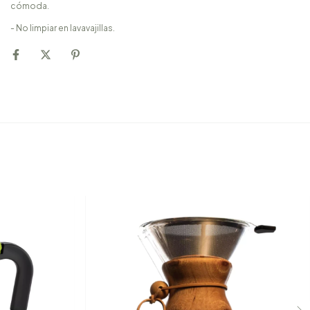
cómoda.
- No limpiar en lavavajillas.