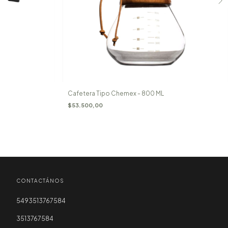
Cafetera Tipo Chemex - 800 ML
$53.500,00
CONTACTÁNOS
5493513767584
3513767584