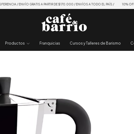
/ ENVÍO GRATIS A PARTIR DE $170.000 / ENVÍOS A TODO EL PAÍS /
10% OFF EN TRANS
Productos
Franquicias
Cursos y Talleres de Barismo
C