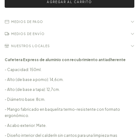
MEDIOS DE PAGO
MEDIOS DE ENVÍO
NUESTROS LOCALES
Cafetera Express de aluminio con recubrimiento antiadherente
- Capacidad: 150ml.
- Alto (de base a pomo): 14,6cm.
- Alto (de base a tapa): 12,7cm.
- Diámetro base: 8cm.
- Mango fabricado en baquelita termo-resistente con formato
ergonómico.
- Acabo exterior: Mate.
- Diseño interior del calderín sin cantos para una limpieza mas