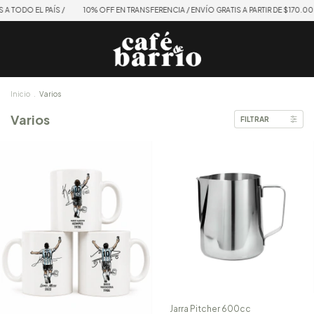
 TODO EL PAÍS /
10% OFF EN TRANSFERENCIA / ENVÍO GRATIS A PARTIR DE $170.000 /
Inicio
.
Varios
Varios
FILTRAR
Jarra Pitcher 600cc