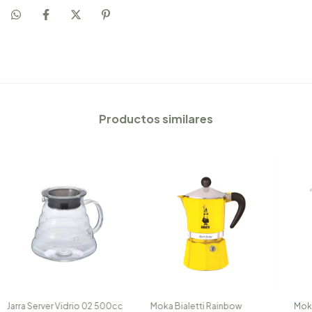
Productos similares
Jarra Server Vidrio 02 500cc
Moka Bialetti Rainbow
Moka