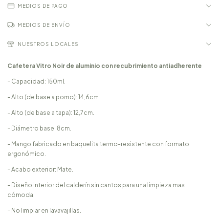
MEDIOS DE PAGO
MEDIOS DE ENVÍO
NUESTROS LOCALES
Cafetera Vitro Noir de aluminio con recubrimiento antiadherente
- Capacidad: 150ml.
- Alto (de base a pomo): 14,6cm.
- Alto (de base a tapa): 12,7cm.
- Diámetro base: 8cm.
- Mango fabricado en baquelita termo-resistente con formato
ergonómico.
- Acabo exterior: Mate.
- Diseño interior del calderín sin cantos para una limpieza mas
cómoda.
- No limpiar en lavavajillas.