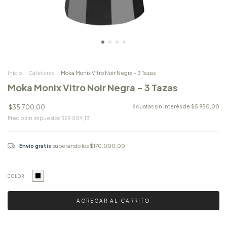
Inicio
.
Cafeteras
.
Moka Monix Vitro Noir Negra - 3 Tazas
Moka Monix Vitro Noir Negra - 3 Tazas
$35.700,00
6
cuotas sin interés de
$5.950,00
Precio sin impuestos
$29.504,13
Envío gratis
superando los
$170.000,00
COLOR