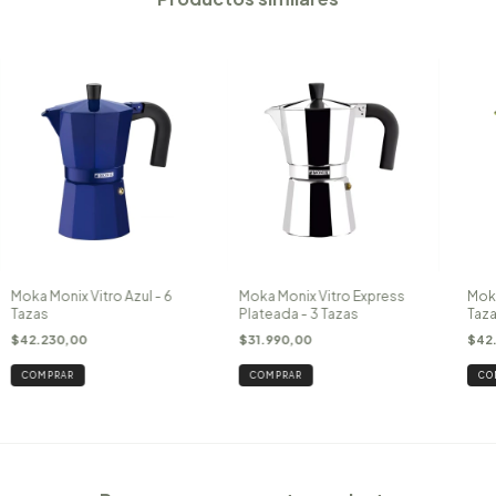
Moka Monix Vitro Azul - 6
Moka Monix Vitro Express
Moka
Tazas
Plateada - 3 Tazas
Taz
$42.230,00
$31.990,00
$42
COMPRAR
COMPRAR
CO