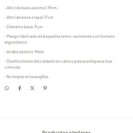
- Alto (de base a pomo): 19cm.
- Alto (de base a tapa): 17cm.
- Diámetro base: 9cm.
- Mango fabricado en baquelita termo-resistente con formato
ergonómico.
- Acabo exterior: Mate.
- Diseño interior del calderín sin cantos para una limpieza mas
cómoda.
- No limpiar en lavavajillas.
Productos similares