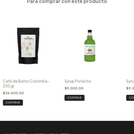
Para comprar con este producto
Café de Barrio Colombia -
Syrup Pistacho
Syru
250 gr
$9.000,00
$9.
$26.000,00
COMPRAR
CO
COMPRAR