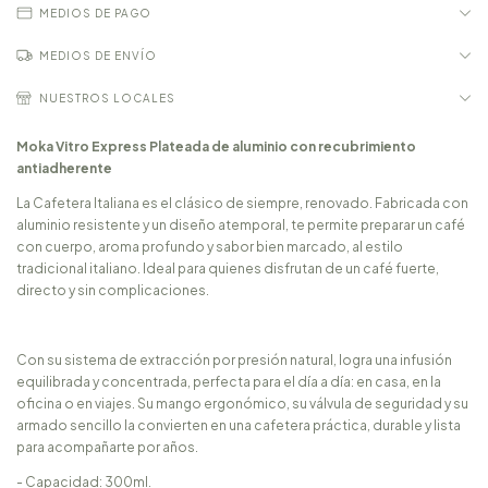
MEDIOS DE PAGO
MEDIOS DE ENVÍO
NUESTROS LOCALES
Moka Vitro Express Plateada de aluminio con recubrimiento
antiadherente
La Cafetera Italiana es el clásico de siempre, renovado. Fabricada con
aluminio resistente y un diseño atemporal, te permite preparar un café
con cuerpo, aroma profundo y sabor bien marcado, al estilo
tradicional italiano. Ideal para quienes disfrutan de un café fuerte,
directo y sin complicaciones.
Con su sistema de extracción por presión natural, logra una infusión
equilibrada y concentrada, perfecta para el día a día: en casa, en la
oficina o en viajes. Su mango ergonómico, su válvula de seguridad y su
armado sencillo la convierten en una cafetera práctica, durable y lista
para acompañarte por años.
- Capacidad: 300ml.