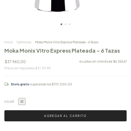
Inicio
.
Cafeteras
.
Moka Monix Vitro Express Plateada - 6 Tazas
Moka Monix Vitro Express Plateada - 6 Tazas
$37.960,00
6
cuotas sin interés de
$6.326,67
Precio sin impuestos
$31.371,90
Envío gratis
superando los
$170.000,00
COLOR