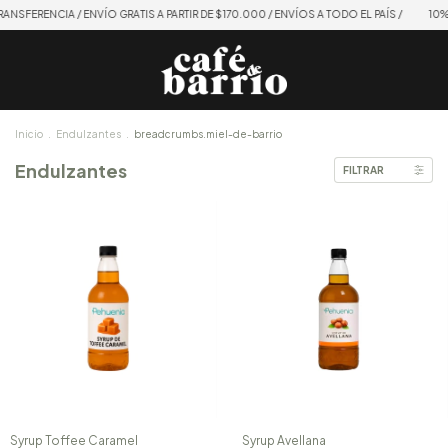
SFERENCIA / ENVÍO GRATIS A PARTIR DE $170.000 / ENVÍOS A TODO EL PAÍS /
10% OF
Inicio
.
Endulzantes
.
breadcrumbs.miel-de-barrio
Endulzantes
FILTRAR
Syrup Toffee Caramel
Syrup Avellana